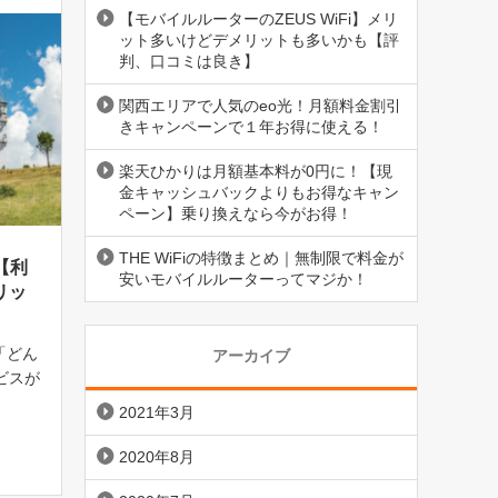
【モバイルルーターのZEUS WiFi】メリ
ット多いけどデメリットも多いかも【評
判、口コミは良き】
関西エリアで人気のeo光！月額料金割引
きキャンペーンで１年お得に使える！
楽天ひかりは月額基本料が0円に！【現
金キャッシュバックよりもお得なキャン
ペーン】乗り換えなら今がお得！
THE WiFiの特徴まとめ｜無制限で料金が
【利
安いモバイルルーターってマジか！
リッ
「どん
アーカイブ
ビスが
いでし
2021年3月
は名前
iが使
2020年8月