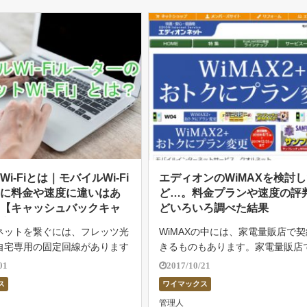
i-Fiとは｜モバイルWi-Fi
エディオンのWiMAXを検討
ーに料金や速度に違いはあ
ど…。料金プランや速度の評
？【キャッシュバックキャ
どいろいろ調べた結果
ン実施中】
ネットを繋ぐには、フレッツ光
WiMAXの中には、家電量販店で
自宅専用の固定回線があります
きるものもあります。家電量販店
から持ち運びができるモバイル
できるWiMAXは本当にお得なの
01
2017/10/21
ルーターも人気の通信端末です。
になりますよね。 また普通のWiM
ス
ワイマックス
事では、モバイルWi-Fiルー
比べて評判がどうなのかも心配に
管理人
も人気のある「ポケッ […]
しょう。 この記事ではエディオン 