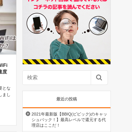
Fi
速度
要とな
しまし
最近の投稿
入るく
5台以
2021年最新版【BBIQ(ビビック)のキャッ
できま
シュバック！】最高レベルで還元する代
理店はここだ！