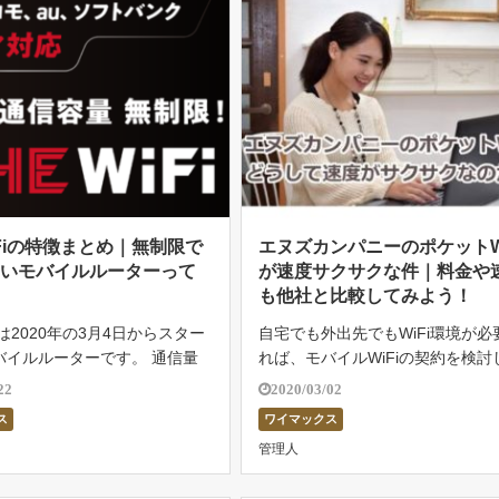
WiFiの特徴まとめ｜無制限で
エヌズカンパニーのポケットWi
安いモバイルルーターって
が速度サクサクな件｜料金や
！
も他社と比較してみよう！
Fiは2020年の3月4日からスター
自宅でも外出先でもWiFi環境が必
バイルルーターです。 通信量
れば、モバイルWiFiの契約を検討
ドコモ・au・ソフトバンクの回
ょう。モバイルWiFiはポケットに
22
2020/03/02
できるので、全国のエリアで快
らい小さなルーターで、1台あれば
ス
ワイマックス
ます。そして今後は5Gにも対
上の端末をネットに繋げることが
管理人
も発表しています […]
す。最近では、海外に持って […]