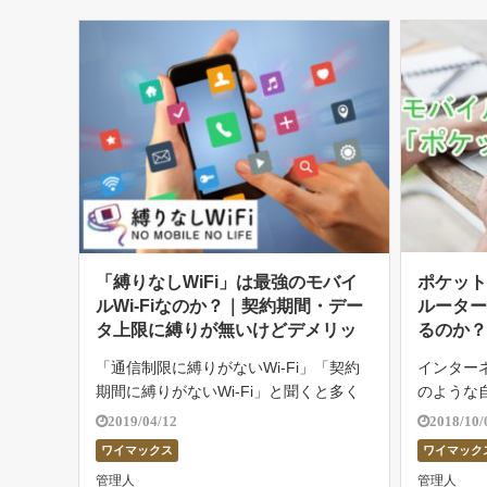
な […]
「縛りなしWiFi」は最強のモバイ
ポケットW
ルWi-Fiなのか？｜契約期間・デー
ルータ
タ上限に縛りが無いけどデメリッ
るのか
トは？
ンペー
「通信制限に縛りがないWi-Fi」「契約
インター
期間に縛りがないWi-Fi」と聞くと多く
のような
の人は興味を抱くのではないでしょう
が、自宅
2019/04/12
2018/10/
か？ 「縛りなしWiFi」とはインパクト
Wi-Fi
ワイマックス
ワイマック
のある名前ですが、れっきとしたモバイ
そこで当記
管理人
管理人
ルWi-Fiです。 このサービ […]
ターの中で