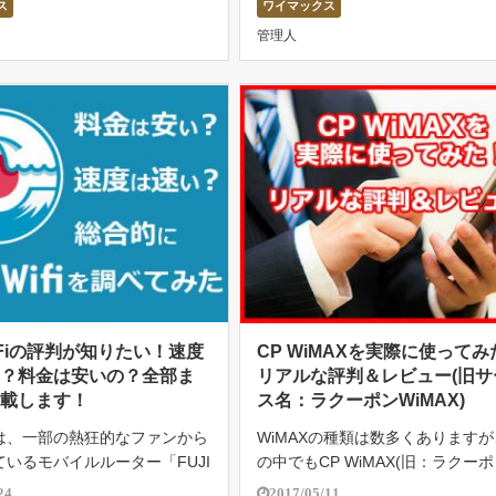
ス
ワイマックス
ている人も多いことでしょう。
になる方も多いでしょう。この記
管理人
実際に半年間、WiM […]
DTI WiMA […]
WiFiの評判が知りたい！速度
CP WiMAXを実際に使ってみ
の？料金は安いの？全部ま
リアルな評判＆レビュー(旧サ
掲載します！
ス名：ラクーポンWiMAX)
は、一部の熱狂的なファンから
WiMAXの種類は数多くあります
いるモバイルルーター「FUJI
の中でもCP WiMAX(旧：ラクーポ
の速度・料金や評判などの紹介を
MAX)は月額料金が安いというこ
24
2017/05/11