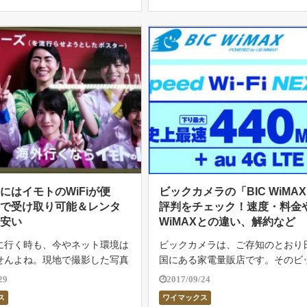
にはイモトのWiFiが便
ビックカメラの「BIC WiMA
港で受け取り可能＆レンタ
評判をチェック！速度・料金
も安い
WiMAXとの違い、解約など
に行く時も、今やネット環境は
ビックカメラは、ご存知のとおり
せんよね。現地で撮影した写真
国にある家電量販店です。そのビ
り、日本にいる家族や友人とす
メラで契約できるのが、今回紹介す
29
2017/09/24
取ったりするには、ネットが必
C WiMAXです。 この記事では、
ス
ワイマックス
 また、ネットが使えなけれ
カメラ発のBIC WiMAXの評判や