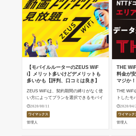
【モバイルルーターのZEUS WiF
THE 
i】メリット多いけどデメリットも
料金が
多いかも【評判、口コミは良き】
マジか
ZEUS WiFiは、契約期間の縛りがなく使
THE Wi
い方によってプランを選択できるモバイ
トしたモ
ルルーターのサービスです。必要な通信
無制限で
2020/08/11
2020/04/
量に合わせて契約ができるので料金の無
線が利用
ワイマックス
ワイマック
駄がなく、解約事務手数料も発生しない
適に使え
管理人
管理人
ので速度に不満があったらすぐに解 […]
応すること