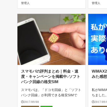
管理人
管理人
レスゲートの大きな特徴 […]
ば、旅先
こった […
スマモバの評判まとめ｜料金・速
WiMA
度・キャンペーンを掲載中♪ソフト
みた感想
バンク回線の格安SIM
スマモバは、「ドコモ回線」と「ソフト
私がWiM
バンク回線」が利用できる格安SIMで
ちました
す。また、LTE使い放題プランや色々な
のか」「
2017/09/08
2017/09/
料金プランから選べるのが特徴的です。
届くか」な