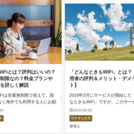
 WiFiとは？評判はいいの？
「どんなときもWiFi」とは？
無制限なの？料金プランや
用者の評判＆メリット・デメ
スを詳しく解説
ト】
 WiFiは容量無制限で使えて、国
2019年3月にサービスが開始した
なく海外でも利用する人にお勧
なときもWiFi」ですが、このサー
イルルーターです。料金はWiM
気になっている人はいるのではな
06
2019/06/09
なときもWiFiと比較すると少
ょうか？ 「どんなときもWiFi」
ス
ワイマックス
い方です。 中には「WiMAX
の通り、いつどんなときでもWi-F
管理人
い放題のプラ […]
えるルーターです。提供し […]