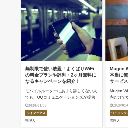
無制限で使い放題！よくばりWiFi
Mugen
の料金プランや評判・2ヶ月無料に
本当に
なるキャンペーンを紹介！
サービ
モバイルルーターにあまり詳しくない人
Mugen
でも、UQコミュニケーションズが提供
内だけで
している「WiMAX」という名前なら聞
めのモバ
2020/01/08
2020/01/
いたことがありませんか？ モバイルル
AXやどん
ワイマックス
ワイマック
ーターとは家でも外でもネットを利用し
しですが安
管理人
管理人
たい人、スマホ・タブレット・ゲーム機
のような使