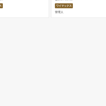
す。 モバイルルーターといえ
名です。月額1,999円(税抜)から
ス
ワイマックス
AX 2+やワイモバイルが有名で
きる料金プランは当初、世間を驚
管理人
らを超える勢い […]
した。 この記事では、 […]