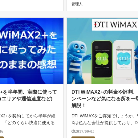
管理人
で道に迷うなどのトラブルが起
について詳しく解説します […]
]
X2+を半年間、実際に使って
DTI WiMAX2+の料金や評判
(エリアや通信速度など)
ンペーンなど気になる所を一
解説！
AX2+を契約してから半年が経
DTI WiMAXをご存知でしょうか。
。 「どのくらい快適に使える
Xは色んな会社が提供しており、DTI
エリア内であれば確実に電波は
MAXもまたその中の一つです。 D
06
2017/09/05
どなど、WiMAX2+に関して
供するWiMAXの評判はどうなの