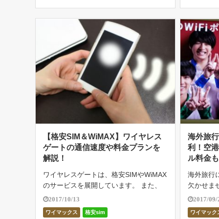
【格安SIM＆WiMAX】ワイヤレス
海外旅行
ゲートの通信速度や料金プランを
利！空
解説！
ル料金
ワイヤレスゲートは、格安SIMやWiMAX
海外旅行
のサービスを展開しています。 また、
欠かせま
格安SIMやWiMAXを契約すると、それぞ
を送った
2017/10/13
2017/09/
れの通信サービスに加えて街中にあるWi
ぐ連絡を
ワイマックス
格安sim
ワイマック
-Fiスポットを利用可能になるのがワイヤ
須です。