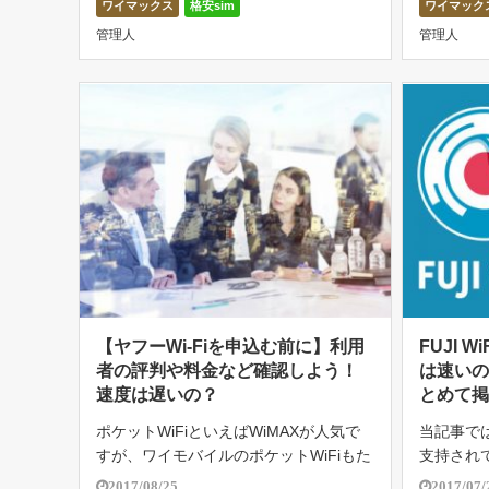
ワイマックス
格安sim
ワイマック
しかし、スマモバは注意点が多く、契約
気になっ
管理人
管理人
前によく確認する必要があります。 そ
今回は私が
[…]
【ヤフーWi-Fiを申込む前に】利用
FUJI 
者の評判や料金など確認しよう！
は速い
速度は遅いの？
とめて
ポケットWiFiといえばWiMAXが人気で
当記事で
すが、ワイモバイルのポケットWiFiもた
支持されて
くさんあります。ヤフーWi-Fiは、ワイ
WiFi」
2017/08/25
2017/07/