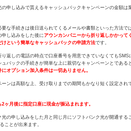
光の申し込みで貰えるキャッシュバックキャンペーンの金額は
必要な手続きは後日送られてくるメールや書類といった方法で
の申し込みをした後に
アウンカンパニーから折り返しかかって
だけという簡単なキャッシュバックの申請方法
です。
折り返しの電話の時点で口座番号を用意できていなくてもSMS
シュバックの手続きが簡単な上に親切なキャンペーンとである
件にオプション加入条件は一切ありません。
ペーンは高額な上、受け取りまでの期間もかなり短く設定され
ら2ヶ月後に指定口座に現金が振込まれます。
ク光の申し込みをした月と同じ月にソフトバンク光が開通する
取ることが出来ます。