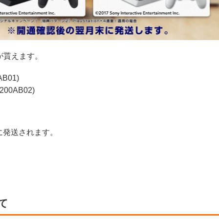
®4が貰えます。
B01)
00AB02)
に発送されます。
て