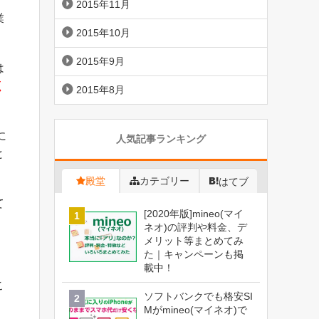
2015年11月
業
2015年10月
2015年9月
は
く
2015年8月
に
人気記事ランキング
と
殿堂
カテゴリー
はてブ
て
[2020年版]mineo(マイ
ネオ)の評判や料金、デ
メリット等まとめてみ
た｜キャンペーンも掲
載中！
こ
ソフトバンクでも格安SI
Mがmineo(マイネオ)で