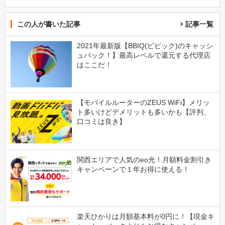
この人が書いた記事
記事一覧
2021年最新版【BBIQ(ビビック)のキャッシ
ュバック！】最高レベルで還元する代理店
はここだ！
【モバイルルーターのZEUS WiFi】メリッ
ト多いけどデメリットも多いかも【評判、
口コミは良き】
関西エリアで人気のeo光！月額料金割引き
キャンペーンで１年お得に使える！
楽天ひかりは月額基本料が0円に！【現金キ