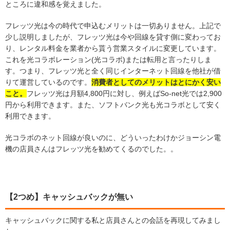
ところに違和感を覚えました。
フレッツ光は今の時代で申込むメリットは一切ありません。上記で
少し説明しましたが、フレッツ光は今や回線を貸す側に変わってお
り、レンタル料金を業者から貰う営業スタイルに変更しています。
これを光コラボレーション(光コラボ)または転用と言ったりしま
す。つまり、フレッツ光と全く同じインターネット回線を他社が借
りて運営しているのです。
消費者としてのメリットはとにかく安い
こと。
フレッツ光は月額4,800円に対し、例えばSo-net光では2,900
円から利用できます。また、ソフトバンク光も光コラボとして安く
利用できます。
光コラボのネット回線が良いのに、どういったわけかジョーシン電
機の店員さんはフレッツ光を勧めてくるのでした。。
【2つめ】キャッシュバックが無い
キャッシュバックに関する私と店員さんとの会話を再現してみまし