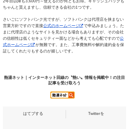
2年目以降も3,600円～使えるのが何ともお得。キャッシュバックも
ちゃんと貰えますし、信頼できる会社の1つです。
さいごにソフトバンク光ですが、ソフトバンクは代理店を挟まない
営業方針ですので直接
公式のホームページ
で申込みましょう。た
まに代理店のようなサイトを見かける場合もありますが、その会社
の信頼性は低くセキュリティー面などから考えても心配ですので
公
式ホームページ
が無難です。また、工事費無料や解約違約金を保
証してくれたりもするのが嬉しいです。
熱湯ネット｜インターネット回線の〝熱い〟情報を掲載中！の
注目
記事
を受け取ろう