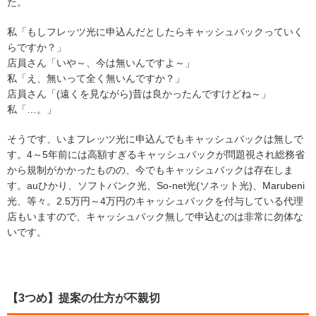
た。
私「もしフレッツ光に申込んだとしたらキャッシュバックっていく
らですか？」
店員さん「いや～、今は無いんですよ～」
私「え、無いって全く無いんですか？」
店員さん「(遠くを見ながら)昔は良かったんですけどね～」
私「…。」
そうです、いまフレッツ光に申込んでもキャッシュバックは無しで
す。4～5年前には高額すぎるキャッシュバックが問題視され総務省
から規制がかかったものの、今でもキャッシュバックは存在しま
す。auひかり、ソフトバンク光、So-net光(ソネット光)、Marubeni
光、等々。2.5万円～4万円のキャッシュバックを付与している代理
店もいますので、キャッシュバック無しで申込むのは非常に勿体な
いです。
【3つめ】提案の仕方が不親切