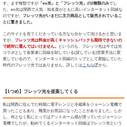
す。まず種類ですが
「eo光」と「フレッツ光」の2種類のみ
でし
た。eo光は関西で人気・知名度がともに高いインターネット回線な
のですが、
フレッツ光がいまだに主力商品として販売されているこ
とに驚きました。
このサイトを見てくださっている方なら分かって頂けるかと思いま
すが、
フレッツ光は料金が高くキャッシュバックも期待できないの
で絶対に選んではいけません。
というのも、フレッツ光は今では光
コラボとして各業者に回線を卸している(貸している)営業手法に変
更しているので、インターネット回線のトップとして君臨していた
時代のフレッツ光ではありません。詳しくは
こちら
から。
【1つめ】フレッツ光を提案してくる
私は関西に住んでた時期に電子レンジと冷蔵庫をジョーシン電機で
買ったこともあり、幾度かお世話になったことがありました。しか
し、何となく私にとってはアットホーム感が漂っていたジョーシン
電機でしたが、勧めてくるインターネット回線はフレッツ光という