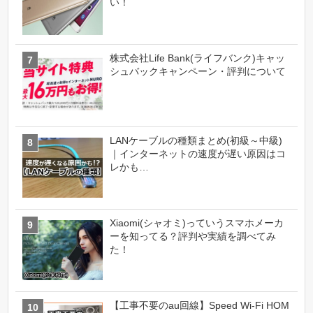
い！
株式会社Life Bank(ライフバンク)キャッ
シュバックキャンペーン・評判について
LANケーブルの種類まとめ(初級～中級)
｜インターネットの速度が遅い原因はコ
レかも…
Xiaomi(シャオミ)っていうスマホメーカ
ーを知ってる？評判や実績を調べてみ
た！
【工事不要のau回線】Speed Wi-Fi HOM