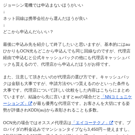
ジョーシン電機では申込まないほうがいい
↓
ネット回線は携帯会社から選んだほうが良い
↓
どこから申込んだらいい？
最後に申込み先を紹介して終了したいと思いますが、基本的にはau
ひかりもOCN光もどこから申込んでも同じ回線なのですが、代理店
経由で申込むと公式キャッシュバックの他にも代理店キャッシュバ
ックも貰えるので、代理店から申込んだほうがお得です。
また、注意して頂きたいのが代理店の選び方です。キャッシュバッ
クは金額も大事ですが、申請方法やいつ貰えるのかといった条件も
大事です。代理店について詳しい比較をした内容はこちらにまとめ
ていますが、結論から先に言いますとauの場合だと
「NNコミュニケ
ーションズ」
が最も優秀な代理店です。お客さんを大切にする姿
勢が評価されKDDI(au)から表彰されることも多数。
OCN光の場合ではオススメ代理店は
「エイコーテクノ」
です。プ
ロバイダの料金込みでマンションタイプなら3,450円～使えますし、