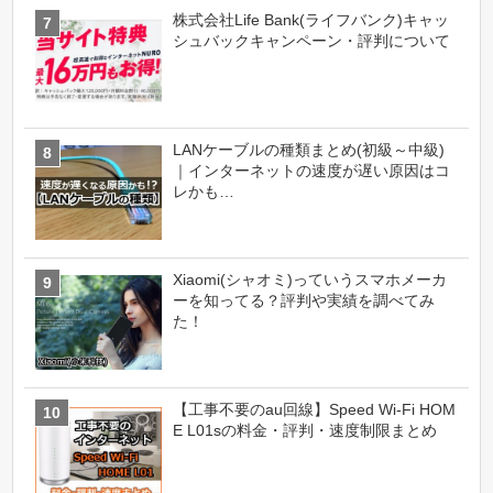
株式会社Life Bank(ライフバンク)キャッ
シュバックキャンペーン・評判について
LANケーブルの種類まとめ(初級～中級)
｜インターネットの速度が遅い原因はコ
レかも…
Xiaomi(シャオミ)っていうスマホメーカ
ーを知ってる？評判や実績を調べてみ
た！
【工事不要のau回線】Speed Wi-Fi HOM
E L01sの料金・評判・速度制限まとめ