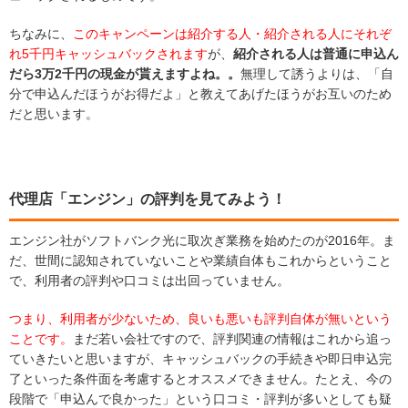
ちなみに、
このキャンペーンは紹介する人・紹介される人にそれぞ
れ5千円キャッシュバックされます
が、
紹介される人は普通に申込ん
だら3万2千円の現金が貰えますよね。。
無理して誘うよりは、「自
分で申込んだほうがお得だよ」と教えてあげたほうがお互いのため
だと思います。
代理店「エンジン」の評判を見てみよう！
エンジン社がソフトバンク光に取次ぎ業務を始めたのが2016年。ま
だ、世間に認知されていないことや業績自体もこれからということ
で、利用者の評判や口コミは出回っていません。
つまり、利用者が少ないため、良いも悪いも評判自体が無いという
ことです。
まだ若い会社ですので、評判関連の情報はこれから追っ
ていきたいと思いますが、キャッシュバックの手続きや即日申込完
了といった条件面を考慮するとオススメできません。たとえ、今の
段階で「申込んで良かった」という口コミ・評判が多いとしても疑