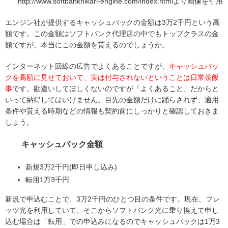
http://www.softbankhikari-engine.com/index.htmlより画像を引用
エンジン社が提供するキャッシュバックの金額は3万2千円という高
額です。この金額はソフトバンク代理店の中でもトップクラスの金
額ですが、本当にこの金額を貰えるのでしょうか。
インターネット回線の広告でよくあることですが、
キャッシュバッ
クを高額に見せておいて、実は付与されないということは日常茶飯
事
です。勘違いしてほしくないのですが「よくあること」だからと
いって納得してはいけません。目先の金額だけに踊らされず、適用
条件や貰える時期などの情報も契約前にしっかりと確認しておきま
しょう。
キャッシュバック金額
新規3万2千円(即日申し込み)
転用1万3千円
新規で申込むことで、3万2千円のひとつ目の条件です。現在、フレ
ッツ光を利用していて、そこからソフトバンク光に乗り換えて申し
込む場合は「転用」での申込みになるのでキャッシュバックは1万3