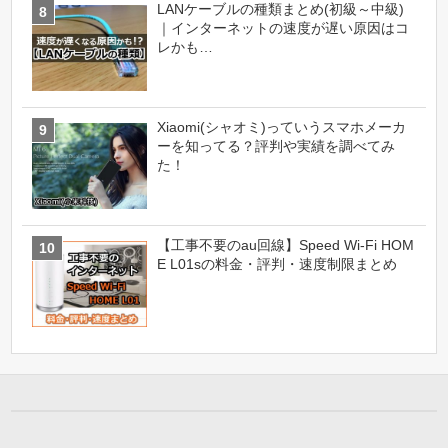
LANケーブルの種類まとめ(初級～中級)
｜インターネットの速度が遅い原因はコ
レかも…
Xiaomi(シャオミ)っていうスマホメーカ
ーを知ってる？評判や実績を調べてみ
た！
【工事不要のau回線】Speed Wi-Fi HOM
E L01sの料金・評判・速度制限まとめ