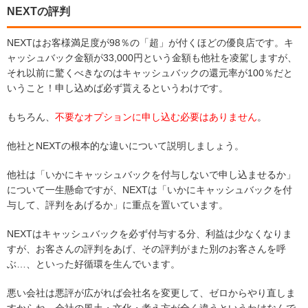
NEXTの評判
NEXTはお客様満足度が98％の「超」が付くほどの優良店です。キ
ャッシュバック金額が33,000円という金額も他社を凌駕しますが、
それ以前に驚くべきなのはキャッシュバックの還元率が100％だと
いうこと！申し込めば必ず貰えるというわけです。
もちろん、
不要なオプションに申し込む必要はありません
。
他社とNEXTの根本的な違いについて説明しましょう。
他社は「いかにキャッシュバックを付与しないで申し込ませるか」
について一生懸命ですが、NEXTは「いかにキャッシュバックを付
与して、評判をあげるか」に重点を置いています。
NEXTはキャッシュバックを必ず付与する分、利益は少なくなりま
すが、お客さんの評判をあげ、その評判がまた別のお客さんを呼
ぶ…、といった好循環を生んでいます。
悪い会社は悪評が広がれば会社名を変更して、ゼロからやり直しま
すからね。会社の風土・文化・考え方が全く違うというわけなんで