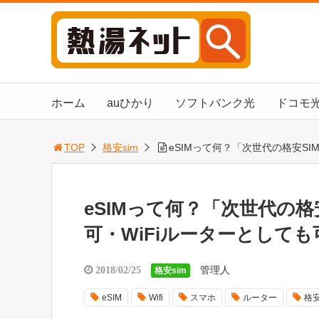
ホーム
auひかり
ソフトバンク光
ドコモ
TOP
格安sim
eSIMって何？「次世代の格安S
eSIMって何？「次世代の
可・WiFiルーターとして
管理人
2018/02/25
格安sim
eSIM
Wifi
スマホ
ルーター
格安