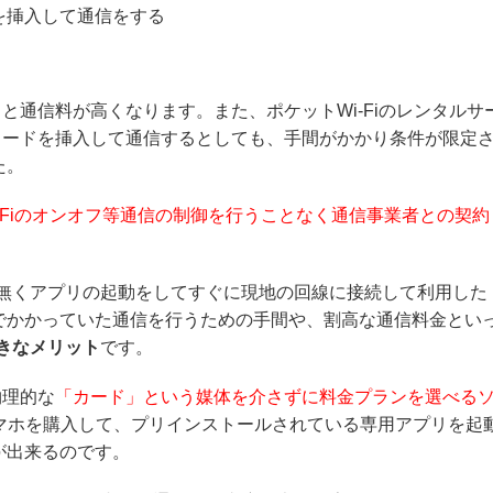
ドを挿入して通信をする
と通信料が高くなります。また、ポケットWi-Fiのレンタルサ
カードを挿入して通信するとしても、手間がかかり条件が限定
た。
i-Fiのオンオフ等通信の制御を行うことなく通信事業者との契約
と無くアプリの起動をしてすぐに現地の回線に接続して利用した
でかかっていた通信を行うための手間や、割高な通信料金とい
大きなメリット
です。
物理的な
「カード」という媒体を介さずに料金プランを選べる
スマホを購入して、プリインストールされている専用アプリを起
が出来るのです。