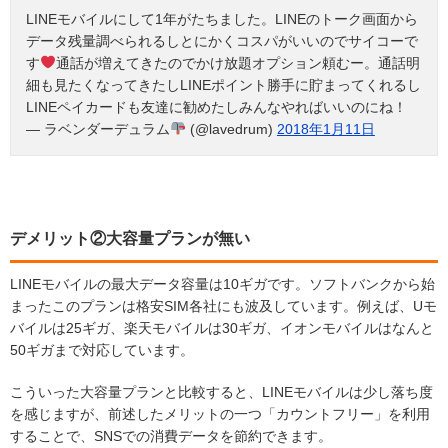
LINEモバイルにして1年がたちました。LINEのトーク画面から
データ残量調べられるしとにかくコスパがいいのでサイコーで
す
通話が増えてきたのでかけ放題オプション頼むー。通話明
細も見たくなってきたしLINEポイント勝手に貯まってくれるし
LINEペイカードも友達に勧めたしみんなやればいいのにね！
— ラベンダーデュラム
(@lavedrum)
2018年1月11日
デメリット②大容量プランが無い
LINEモバイルの最大データ容量は10ギガです。ソフトバンクから始
まったこのプランは格安SIM各社にも波及しています。例えば、Uモ
バイルは25ギガ、楽天モバイルは30ギガ、イオンモバイルはなんと
50ギガまで対応しています。
こういった大容量プランと比較すると、LINEモバイルは少し落ち度
を感じますが、前述したメリットの一つ「カウントフリー」を利用
することで、SNSでの消費データを節約できます。