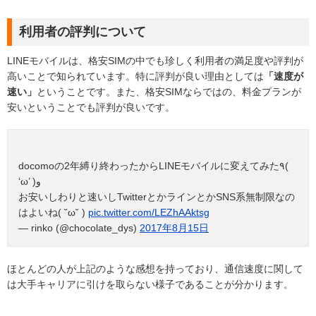
利用者の評判について
LINEモバイルは、格安SIMの中でも珍しく利用者の満足度や評判が
高いことで知られています。特に評判が良い理由としては
「速度が
速い」
ということです。また、格安SIMならではの、料金プランが
安いということでも評判が良いです。
docomoの2年縛り終わったからLINEモバイルに変えてみた٩(
‘ω’ )و
お安いしわりと速いしTwitterとかラインとかSNS系無制限なの
はよいね( ˘ω˘ )
pic.twitter.com/LEZhAAktsg
— rinko (@chocolate_dys)
2017年8月15日
ほとんどの人が上記のような感想を持っており、通信速度に関して
は大手キャリアに引けを取らない様子であることが分かります。