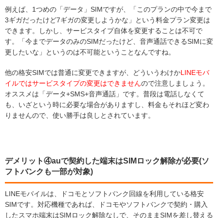
例えば、1つめの「データ」SIMですが、「このプランの中で今まで
3ギガだったけど7ギガの変更しようかな」という料金プラン変更は
できます。しかし、サービスタイプ自体を変更することは不可で
す。「今までデータのみのSIMだったけど、音声通話できるSIMに変
更したいな」というのは不可能ということなんですね。
他の格安SIMでは普通に変更できますが、どういうわけか
LINEモバ
イルではサービスタイプの変更はできません
ので注意しましょう。
オススメは「データ+SMS+音声通話」です。普段は電話しなくて
も、いざという時に必要な場合がありますし、料金もそれほど変わ
りませんので、使い勝手は良しとされています。
デメリット④auで契約した端末はSIMロック解除が必要(ソ
フトバンクも一部が対象)
LINEモバイルは、ドコモとソフトバンク回線を利用している格安
SIMです。対応機種であれば、ドコモやソフトバンクで契約・購入
したスマホ端末はSIMロック解除なしで、そのままSIMを差し替える