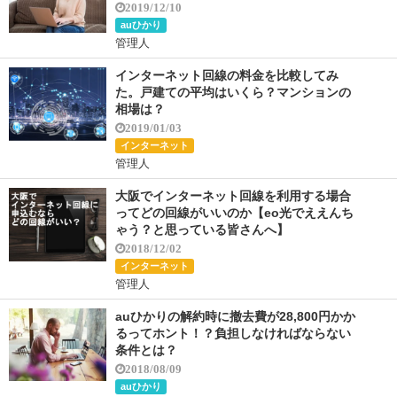
2019/12/10
auひかり
管理人
インターネット回線の料金を比較してみ
た。戸建ての平均はいくら？マンションの
相場は？
2019/01/03
インターネット
管理人
大阪でインターネット回線を利用する場合
ってどの回線がいいのか【eo光でええんち
ゃう？と思っている皆さんへ】
2018/12/02
インターネット
管理人
auひかりの解約時に撤去費が28,800円かか
るってホント！？負担しなければならない
条件とは？
2018/08/09
auひかり