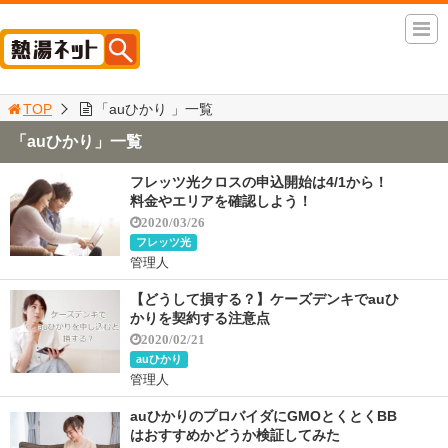
TOP
「auひかり 」一覧
「auひかり」一覧
フレッツ光クロスの申込開始は4/1から！
料金やエリアを確認しよう！
2020/03/26
フレッツ光
管理人
【どうして損する？】ケーズデンキでauひ
かりを契約する注意点
2020/02/21
auひかり
管理人
auひかりのプロバイダにGMOとくとくBB
はおすすめかどうか検証してみた