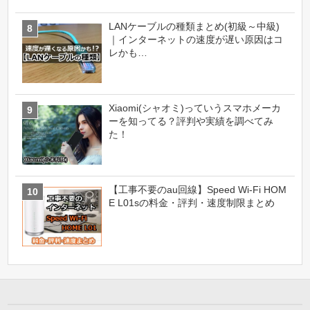
LANケーブルの種類まとめ(初級～中級)
｜インターネットの速度が遅い原因はコ
レかも…
Xiaomi(シャオミ)っていうスマホメーカ
ーを知ってる？評判や実績を調べてみ
た！
【工事不要のau回線】Speed Wi-Fi HOM
E L01sの料金・評判・速度制限まとめ